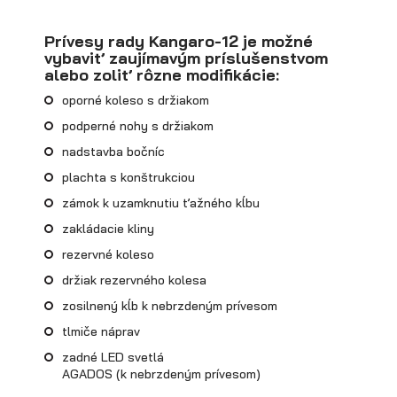
Prívesy rady Kangaro-12 je možné
vybaviť zaujímavým príslušenstvom
alebo zoliť rôzne modifikácie:
oporné koleso s držiakom
podperné nohy s držiakom
nadstavba bočníc
plachta s konštrukciou
zámok k uzamknutiu ťažného kĺbu
zakládacie kliny
Skriňové prívesy
rezervné koleso
držiak rezervného kolesa
zosilnený kĺb k nebrzdeným prívesom
tlmiče náprav
zadné LED svetlá
AGADOS (k nebrzdeným prívesom)