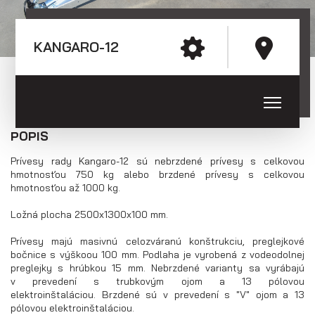
E-mail: agados@agados.sk
Prívesy s kolesami vedľa ložnej
KANGARO-12
plochy (plechové bočnice)
Sledujte nás
POPIS
Prívesy rady Kangaro-12 sú nebrzdené prívesy s celkovou
hmotnosťou 750 kg alebo brzdené prívesy s celkovou
hmotnosťou až 1000 kg.
Ložná plocha 2500x1300x100 mm.
Prívesy majú masivnú celozváranú konštrukciu, preglejkové
bočnice s výškoou 100 mm. Podlaha je vyrobená z vodeodolnej
preglejky s hrúbkou 15 mm. Nebrzdené varianty sa vyrábajú
v prevedení s trubkovým ojom a 13 pólovou
Prívesy s kolesami vedľa ložnej
elektroinštaláciou. Brzdené sú v prevedení s "V" ojom a 13
plochy (preglejkové a hliníkové
pólovou elektroinštaláciou.