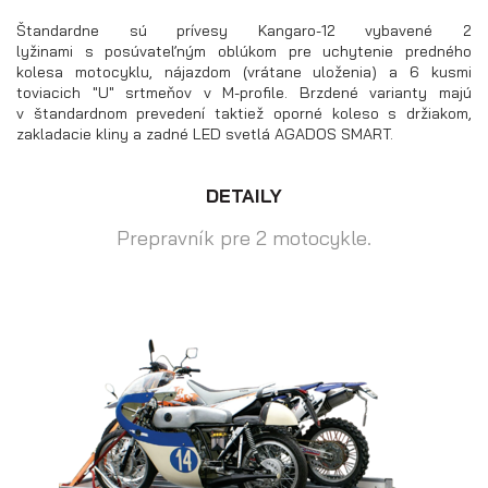
bočnice)
Štandardne sú prívesy Kangaro-12 vybavené 2
lyžinami s posúvateľným oblúkom pre uchytenie predného
kolesa motocyklu, nájazdom (vrátane uloženia) a 6 kusmi
toviacich "U" srtmeňov v M-profile. Brzdené varianty majú
v štandardnom prevedení taktiež oporné koleso s držiakom,
zakladacie kliny a zadné LED svetlá AGADOS SMART.
DETAILY
Prepravník pre 2 motocykle.
Prívesy s kolesami pod ložnou
plochou (hliníkové a plechové
bočnice)