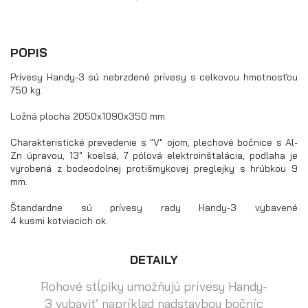
bočnice)
POPIS
Prívesy Handy-3 sú nebrzdené prívesy s celkovou hmotnosťou
750 kg.
Ložná plocha 2050x1090x350 mm.
Charakteristické prevedenie s "V" ojom, plechové bočnice s Al-
Zn úpravou, 13" koelsá, 7 pólová elektroinštalácia, podlaha je
vyrobená z bodeodolnej protišmykovej preglejky s hrúbkou 9
mm.
Štandardne sú prívesy rady Handy-3 vybavené
4 kusmi kotviacich ok.
Prívesy s kolesami pod ložnou
plochou (hliníkové a plechové
bočnice)
DETAILY
Rohové stĺpiky umožňujú prívesy Handy-
3 vybaviť napríklad nadstavbou bočníc