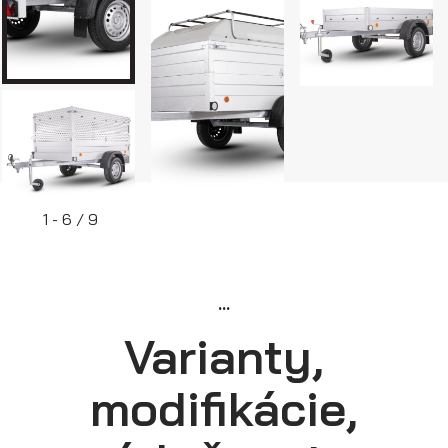
1 - 6 / 9
Skriňové prívesy
...
Varianty,
modifikácie,