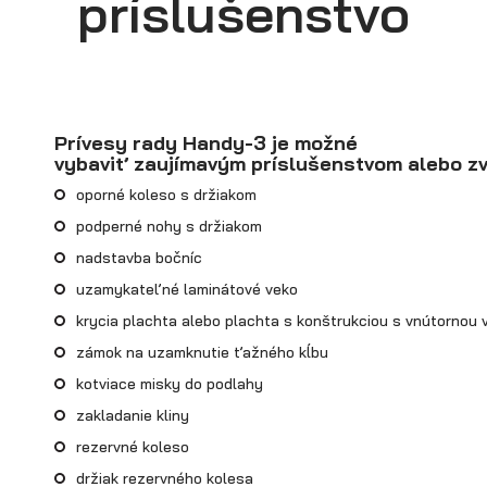
príslušenstvo
Prívesy rady Handy-3 je možné
vybaviť zaujímavým príslušenstvom alebo zvo
Prepravníky minibágrov
oporné koleso s držiakom
podperné nohy s držiakom
nadstavba bočníc
uzamykateľné laminátové veko
krycia plachta alebo plachta s konštrukciou s vnútornou 
zámok na uzamknutie ťažného kĺbu
kotviace misky do podlahy
zakladanie kliny
rezervné koleso
držiak rezervného kolesa