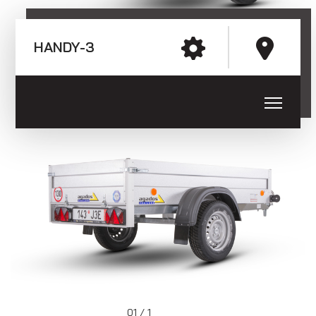
E-mail: agados@agados.sk
Prívesy s kolesami vedľa ložnej
HANDY-3
plochy (plechové bočnice)
Sledujte nás
Prívesy s kolesami vedľa ložnej
plochy (preglejkové a hliníkové
01 / 1