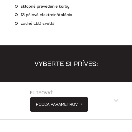
sklopné prevedenie korby
Skladové prívesy
13 pólová elektroinštalácia
zadné LED svetlá
VYBERTE SI PRÍVES:
FILTROVAŤ
PODĽA PARAMETROV
Výpredaj