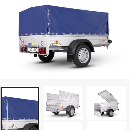
Prepravníky áut
Multiprepravníky VZ O