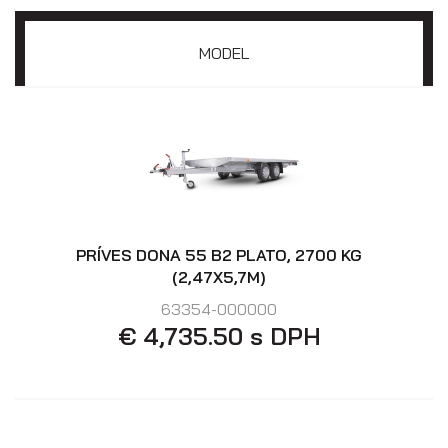
Prepravníky áut
MODEL
PRÍVES DONA 55 B2 PLATO, 2700 KG
(2,47X5,7M)
63354-000000
€ 4,735.50 s DPH
Multiprepravníky VZ O