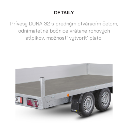
DETAILY
Prívesy DONA 32 s predným otváracím čelom,
odnímateľné bočnice vrátane rohových
stĺpikov, možnosť vytvoriť plato.
Prepravníky motocyklov