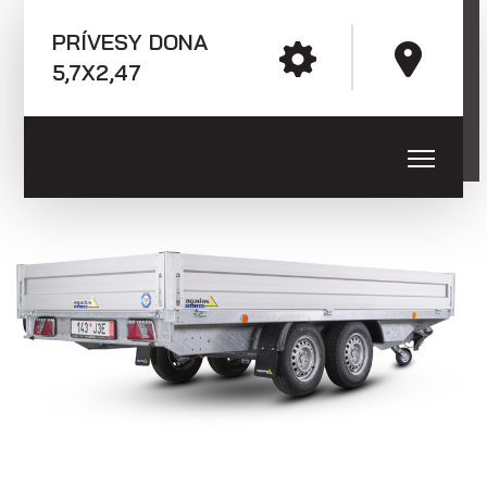
E-mail: agados@agados.sk
PRÍVESY DONA
Prívesy s kolesami vedľa ložnej
5,7X2,47
plochy (plechové bočnice)
Sledujte nás
Prívesy s kolesami vedľa ložnej
plochy (preglejkové a hliníkové