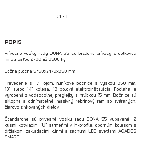
bočnice)
01 / 1
POPIS
Prívesné vozíky rady DONA 55 sú brzdené prívesy s celkovou
hmotnosťou 2700 až 3500 kg.
Ložná plocha 5750x2470x350 mm
Prevedenie s "V" ojom, hliníkové bočnice s výškou 350 mm,
13" alebo 14" kolesá, 13 pólová elektroinštalácia. Podlaha je
vyrobená z vodeodolnej preglejky s hrúbkou 15 mm. Bočnice sú
sklopné a odnímateľné, masivný rebrinový rám so zváraných,
Prívesy s kolesami pod ložnou
žiarovo zinkovaných dielov.
plochou (hliníkové a plechové
bočnice)
Štandardne sú prívesné vozíky rady DONA 55 vybavené 12
kusmi kotviacimi "U" strmeňmi v M-profile, oporným kolesom s
držiakom, zakladacími klinmi a zadnými LED svetlami AGADOS
SMART.