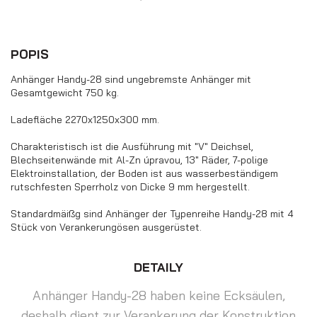
Seitenwände)
POPIS
Anhänger Handy-28 sind ungebremste Anhänger mit
Gesamtgewicht 750 kg.
Ladefläche 2270x1250x300 mm.
Charakteristisch ist die Ausführung mit "V" Deichsel,
Blechseitenwände mit Al-Zn úpravou, 13" Räder, 7-polige
Elektroinstallation, der Boden ist aus wasserbeständigem
rutschfesten Sperrholz von Dicke 9 mm hergestellt.
Standardmäißg sind Anhänger der Typenreihe Handy-28 mit 4
Stück von Verankerungösen ausgerüstet.
Anhänger mit Rädern unter der
Ladefläche (Alu-Seitenwände)
DETAILY
Anhänger Handy-28 haben keine Ecksäulen,
deshalb dient zur Verankerung der Konstruktion