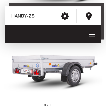
E-mail: agados@agados.sk
Anhänger mit Rädern neben der
HANDY-28
Ladefläche (Blechseitenwände)
Sledujte nás
Anhänger mit Rädern neben der
Ladefläche (Sperrholz- und Alu-
01 / 1