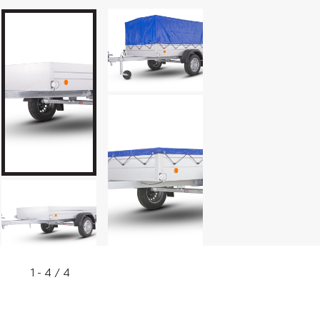
Huckepackfahrzeuge
Multi-Transportanhänger VZ O
1 - 4 / 4