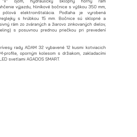
 "V" ojom, hydraulicky sklopný horný rám
ahčenie výjazdu, hliníkové bočnice s výškou 350 mm,
 pólová elektroinštalácia. Podlaha je vyrobená
preglejky s hrúbkou 15 mm. Bočnice sú sklopné a
ivný rám zo zváraných a žiarovo zinkovaných dielov,
eling) s posuvnou prednou priečkou pri prevedení
rívesy rady ADAM 32 vybavené 12 kusmi kotviacich
M-profile, oporným kolesom s držiakom, zakladacími
i LED svetlami AGADOS SMART.