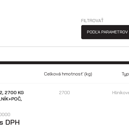
FILTROVAŤ
PODĽA PARAMETROV
Celková hmotnosť (kg)
Typ
2, 2700 KG
2700
Hliníko
ALNÍK+POČ,
0000
 s DPH