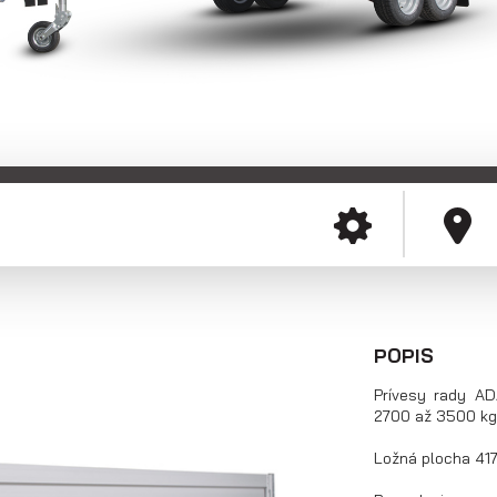
Skriňové prívesy
Prepravníky
minibágrov
POPIS
Prívesy rady A
2700 až 3500 kg
Ložná plocha 41