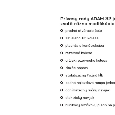
Prívesy rady ADAM 32 j
zvolit rôzne modifikácie
predné otváracie čelo
10" alebo 13" kolesá
plachta s konštrukciou
rezervné koleso
držiak rezervného kolesa
tlmiče náprav
stabilizačný ťažný kĺb
zadná nájazdová rampa (mies
odnímateľný ručný navijak
elektrický navijak
hliníkový slzičkový plech na 