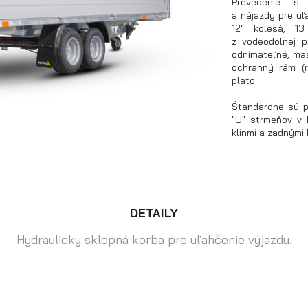
Prevedenie s
a nájazdy pre uľ
12" kolesá, 13
z vodeodolnej 
odnímateľné, mas
ochranný rám (r
plato.
Štandardne sú p
"U" strmeňov v 
klinmi a zadným
DETAILY
Hydraulicky sklopná korba pre uľahčenie výjazdu.