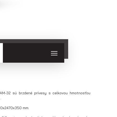
Skladové
Výpredaj
prívesy
DAM-32 sú brzdené prívesy s celkovou hmotnosťou
.
70x2470x350 mm.