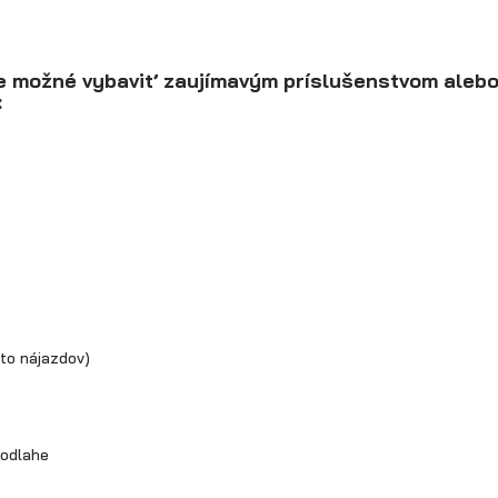
e možné vybaviť zaujímavým príslušenstvom aleb
:
to nájazdov)
podlahe