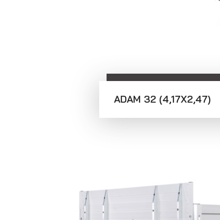
Prepravníky áut
Multiprepravníky
VZ O
ADAM 32 (4,17X2,47)