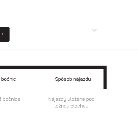
 bočníc
Spôsob nájazdu
vé bočnice
Nájazdy uložené pod
ložnou plochou