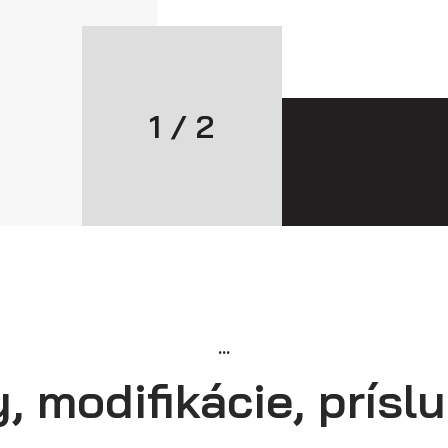
1 / 2
...
y, modifikácie, prísl