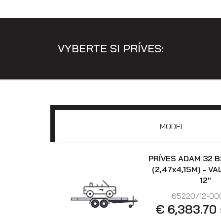
VYBERTE SI PRÍVES:
MODEL
PRÍVES ADAM 32 B
(2,47x4,15M) - V
12"
65220/12-00
€ 6,383.70