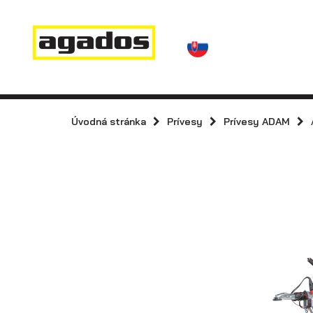
Novinky a články
Prívesy
Predajcovia
Kontakt
AGA KIT
Prívesy s
kolesami vedľa
Úvodná stránka
Prívesy
Prívesy ADAM
Agados
ložnej plochy
(plechové
bočnice)