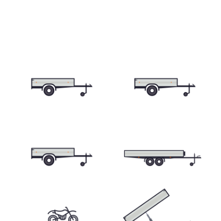
E-mail: agados@agados.sk
Prívesy s kolesami vedľa ložnej
plochy (plechové bočnice)
Sledujte nás
Prívesy s kolesami vedľa ložnej
plochy (preglejkové a hliníkové