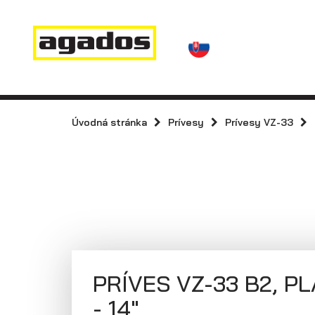
Novinky a články
Prívesy
Predajcovia
Kontakt
AGA KIT
Prívesy s
kolesami vedľa
Úvodná stránka
Prívesy
Prívesy VZ-33
Agados
ložnej plochy
(plechové
bočnice)
PRÍVES VZ-33 B2, P
- 14"