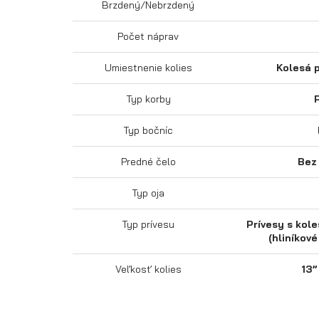
Brzdený/Nebrzdený
Počet náprav
Umiestnenie kolies
Kolesá 
Typ korby
Typ bočníc
Predné čelo
Bez
Typ oja
Typ prívesu
Prívesy s kol
(hliníkov
Veľkosť kolies
13”