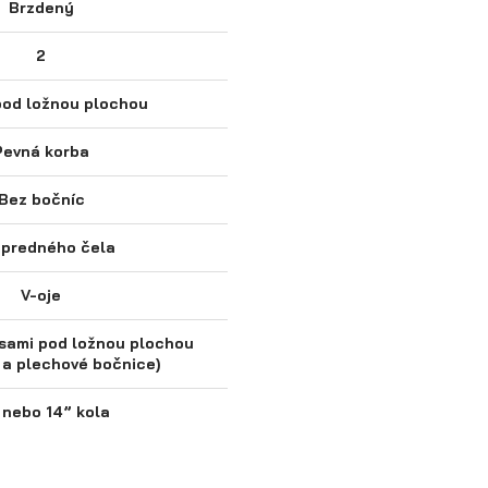
Brzdený
2
pod ložnou plochou
Pevná korba
Bez bočníc
 predného čela
V-oje
esami pod ložnou plochou
é a plechové bočnice)
 nebo 14” kola