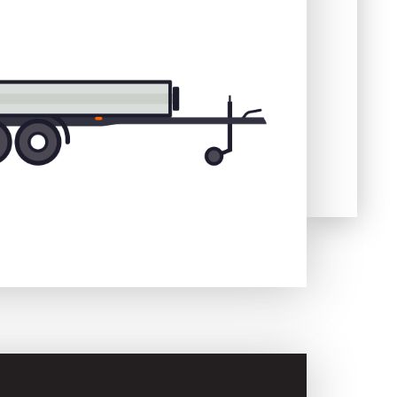
Skladové
Výpredaj
prívesy