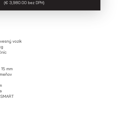
H
(€ 3,980.00 bez DPH)
ívesný vozík
kg
čníc
. 15 mm
trmeňov
om
a
O SMART