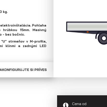
Skriňové prívesy
Prepravníky
minibágrov
0 kg.
á elektroinštalácia. Pohlaha
 s hrúbkou 15mm. Masivný
 - bez bočníc.
"U" strmeňov v M-profile,
mi klinmi a zadnými LED
AKONFIGURUJTE SI PRÍVES
Cena od