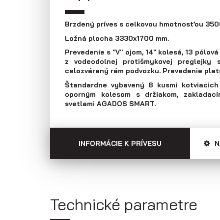
Prepravníky áut
Multiprepravníky
VZ O
Brzdený príves s celkovou hmotnosťou 350
Ložná plocha 3330x1700 mm.
Prevedenie s "V" ojom, 14" kolesá, 13 pólov
z vodeodolnej protišmykovej preglejky
celozváraný rám podvozku. Prevedenie plato
Štandardne vybavený 8 kusmi kotviacich 
oporným kolesom s držiakom, zakladací
svetlami AGADOS SMART.
INFORMÁCIE K PRÍVESU
N
Technické parametre