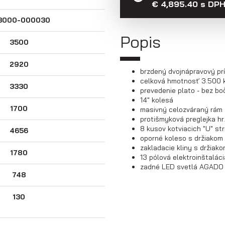
€ 4,895.40 s DP
3000-000030
Popis
3500
2920
brzdený dvojnápravový pr
celková hmotnosť 3.500 
3330
prevedenie plato - bez bo
14" kolesá
1700
masivný celozváraný rám
protišmyková preglejka hr
8 kusov kotviacich "U" s
4656
oporné koleso s držiakom
zakladacie kliny s držiak
1780
13 pólová elektroinštaláci
zadné LED svetlá AGAD
748
130