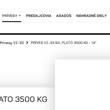
Náhradné diely
PRÍVESY
PREDAJCOVIA
AGADOS
NÁHRADNÉ DIELY
Podniková predajňa / servis
Skladové prívesy
Praktické informácie
Prívesy s
Prívesy s
kolesami vedľa
kolesami pod
Prívesy VZ-33
PRÍVES VZ-33 B2, PLATO 3500 KG - 14"
ložnej plochy
ložnou plochou
(preglejkové a
(hliníkové a
hliníkové
plechové
bočnice)
bočnice)
LATO 3500 KG