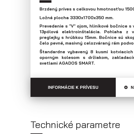
Prepravníky áut
Multiprepravníky
Brzdený príves s celkovou hmotnosťou 1500
VZ O
Ložná plocha 3330x1700x350 mm.
Prevedenie s "V" ojom, hliníkové bočnice s
13pólová elektroinštalácia. Pohlaha z v
preglejky s hrúbkou 15mm. Bočnice sú sko
čelo pevné, masivný celozváraný rám podvo
Štandardne vybavený 8 kusmi kotviacich 
oporným kolesom s držiakom, zakladací
svetlami AGADOS SMART.
INFORMÁCIE K PRÍVESU
N
Technické parametre