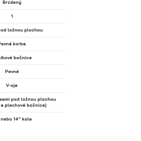
Brzdený
1
pod ložnou plochou
Pevná korba
níkové bočnice
Pevné
V-oje
esami pod ložnou plochou
é a plechové bočnice)
 nebo 14” kola