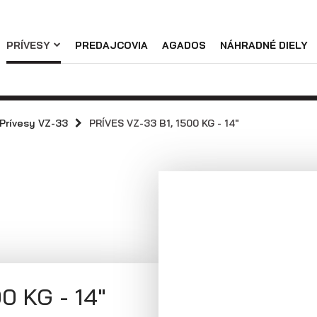
Náhradné diely
PRÍVESY
PREDAJCOVIA
AGADOS
NÁHRADNÉ DIELY
Podniková predajňa / servis
Skladové prívesy
Praktické informácie
Prívesy s
Prívesy s
kolesami vedľa
kolesami pod
Prívesy VZ-33
PRÍVES VZ-33 B1, 1500 KG - 14"
ložnej plochy
ložnou plochou
(preglejkové a
(hliníkové a
hliníkové
plechové
bočnice)
bočnice)
0 KG - 14"