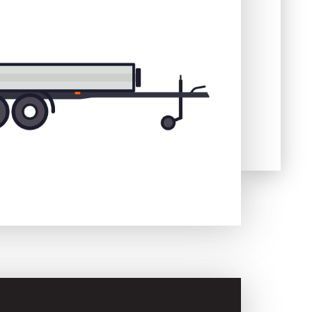
Skladové
Výpredaj
prívesy