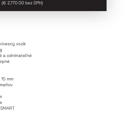
(€ 2,770.00 bez DPH)
rívesný vozík
g
né a odnímateľné
lopné
. 15 mm
trmeňov
om
a
O SMART