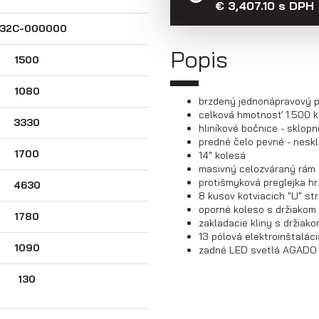
€ 3,407.10 s DPH
32C-000000
Popis
1500
1080
brzdený jednonápravový p
celková hmotnosť 1.500 k
3330
hliníkové bočnice - sklop
predné čelo pevné - nesk
1700
14" kolesá
masivný celozváraný rám
protišmyková preglejka hr
4630
8 kusov kotviacich "U" s
oporné koleso s držiakom
1780
zakladacie kliny s držiak
13 pólová elektroinštaláci
1090
zadné LED svetlá AGAD
130