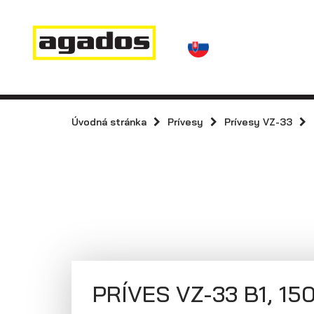
Novinky a články
Prívesy
Predajcovia
Kontakt
AGA KIT
Prívesy s
kolesami vedľa
Úvodná stránka
Prívesy
Prívesy VZ-33
Agados
ložnej plochy
(plechové
bočnice)
PRÍVES VZ-33 B1, 150