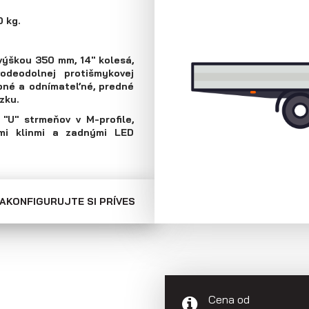
Skriňové prívesy
Prepravníky
 kg.
minibágrov
 výškou 350 mm, 14" kolesá,
odeodolnej protišmykovej
pné a odnímateľné, predné
zku.
"U" strmeňov v M-profile,
mi klinmi a zadnými LED
AKONFIGURUJTE SI PRÍVES
Cena od