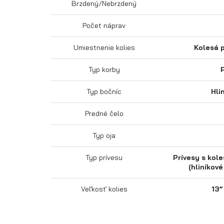
Brzdený/Nebrzdený
Počet náprav
Umiestnenie kolies
Kolesá 
Typ korby
Typ bočníc
Hli
Predné čelo
Typ oja
Typ prívesu
Prívesy s kol
(hliníkov
Veľkosť kolies
13”