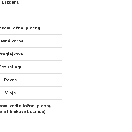
Brzdený
1
okom ložnej plochy
evná korba
Preglejkové
Bez relingu
Pevné
V-oje
sami vedľa ložnej plochy
é a hliníkové bočnice)