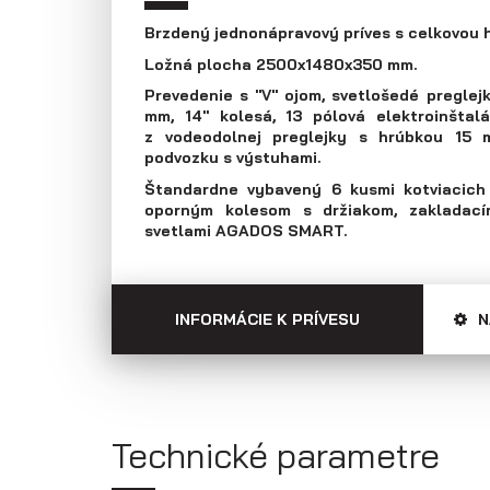
Prepravníky áut
Multiprepravníky
Brzdený jednonápravový príves s celkovou
VZ O
Ložná plocha 2500x1480x350 mm.
Prevedenie s "V" ojom, svetlošedé pregle
mm, 14" kolesá, 13 pólová elektroinštal
z vodeodolnej preglejky s hrúbkou 15 
podvozku s výstuhami.
Štandardne vybavený 6 kusmi kotviacich 
oporným kolesom s držiakom, zakladací
svetlami AGADOS SMART.
INFORMÁCIE K PRÍVESU
N
Technické parametre