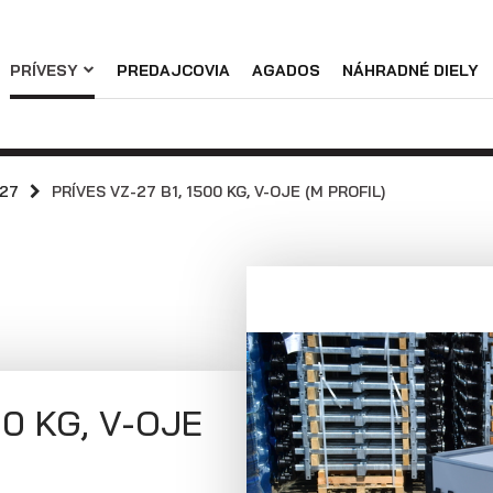
Náhradné diely
PRÍVESY
PREDAJCOVIA
AGADOS
NÁHRADNÉ DIELY
Podniková predajňa / servis
Skladové prívesy
Praktické informácie
Prívesy s
Prívesy s
kolesami vedľa
kolesami pod
-27
PRÍVES VZ-27 B1, 1500 KG, V-OJE (M PROFIL)
ložnej plochy
ložnou plochou
(preglejkové a
(hliníkové a
hliníkové
plechové
bočnice)
bočnice)
00 KG, V-OJE