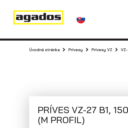
Novinky a články
Prívesy
Predajcovia
Kontakt
AGA KIT
Prívesy s
kolesami vedľa
Úvodná stránka
Prívesy
Prívesy VZ
VZ
Agados
ložnej plochy
(plechové
bočnice)
PRÍVES VZ-27 B1, 15
(M PROFIL)