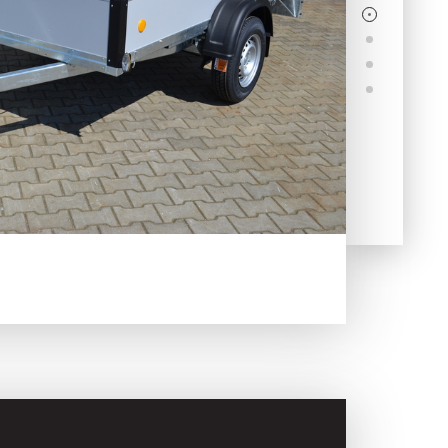
Skladové
Výpredaj
prívesy