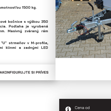
Skriňové prívesy
Prepravníky
 hmotnosťou 1500 kg.
minibágrov
jkové bočnice s výškou 350
ácia. Podlaha je vyrobená
mm. Masivný zváraný rám
"U" strmeňov v M-profile,
mi klinmi a zadnými LED
AKONFIGURUJTE SI PRÍVES
Cena od