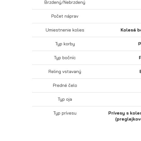
Brzdený/Nebrzdený
Počet náprav
Umiestnenie kolies
Kolesá b
Typ korby
P
Typ bočníc
Reling vstavaný
Predné čelo
Typ oja
Typ prívesu
Prívesy s kole
(preglejkov