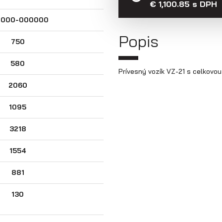
€ 1,100.85 s DPH
M000-000000
Popis
750
580
Prívesný vozík VZ-21 s celkovo
2060
1095
3218
1554
881
130