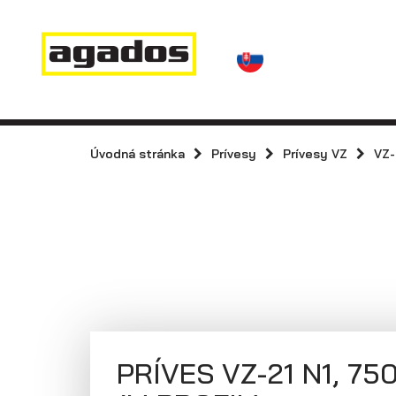
Novinky a články
Prívesy
Predajcovia
Kontakt
AGA KIT
Prívesy s
kolesami vedľa
Úvodná stránka
Prívesy
Prívesy VZ
VZ-
Agados
ložnej plochy
(plechové
bočnice)
PRÍVES VZ-21 N1, 75