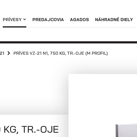
Náhradné diely
PRÍVESY
PREDAJCOVIA
AGADOS
NÁHRADNÉ DIELY
Podniková predajňa / servis
Skladové prívesy
Praktické informácie
Prívesy s
Prívesy s
kolesami vedľa
kolesami pod
21
PRÍVES VZ-21 N1, 750 KG, TR.-OJE (M PROFIL)
ložnej plochy
ložnou plochou
(preglejkové a
(hliníkové a
hliníkové
plechové
bočnice)
bočnice)
0 KG, TR.-OJE