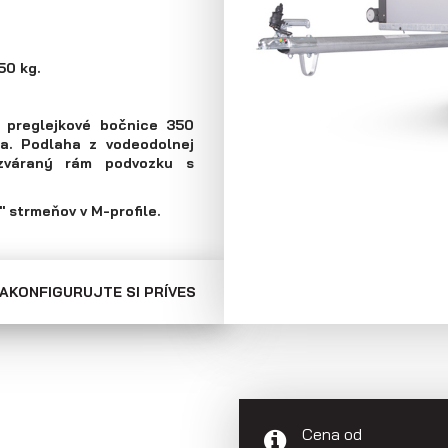
Skriňové prívesy
Prepravníky
minibágrov
50 kg.
 preglejkové bočnice 350
ia. Podlaha z vodeodolnej
zváraný rám podvozku s
 strmeňov v M-profile.
AKONFIGURUJTE SI PRÍVES
Cena od