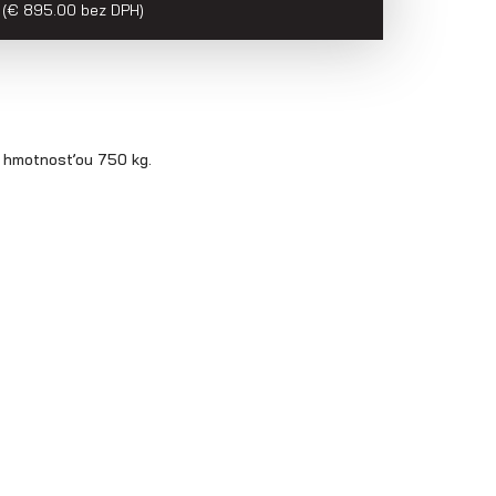
(€ 895.00 bez DPH)
u hmotnosťou 750 kg.