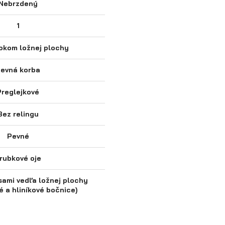
Nebrzdený
1
okom ložnej plochy
evná korba
Preglejkové
Bez relingu
Pevné
rubkové oje
sami vedľa ložnej plochy
é a hliníkové bočnice)