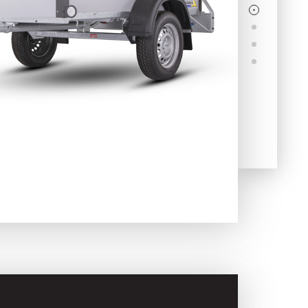
Skladové
Výpredaj
prívesy