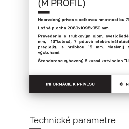
(M PROFIL)
Prepravníky áut
Multiprepravníky
VZ O
Nebrzdený príves s celkovou hmotnosťou 7
Ložná plocha 2060x1095x350 mm.
Prevedenie s trubkovým ojom, svetlošedé
mm, 13"kolesá, 7 pólová elektroinštalác
preglejky s hrúbkou 15 mm. Masivný 
výstuhami.
Štandardne vybavený 6 kusmi kotviacich "U"
INFORMÁCIE K PRÍVESU
N
Technické parametre