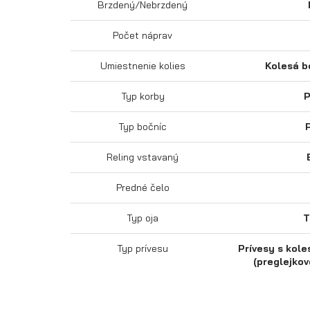
Brzdený/Nebrzdený
Počet náprav
Umiestnenie kolies
Kolesá b
Typ korby
P
Typ bočníc
Reling vstavaný
Predné čelo
Typ oja
T
Typ prívesu
Prívesy s kole
(preglejkov