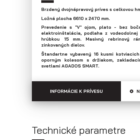
Prepravníky áut
Multiprepravníky
Brzdený dvojnápravový príves s celkovou 
VZ O
Ložná plocha 6610 x 2470 mm.
Prevedenie s "V" ojom, plato - bez bočn
elektroinštalácia, podlaha z vodeodolnej
hrúbkou 15 mm. Masivný rebrinový rá
zinkovaných dielov.
Štandartne vybavený 16 kusmi kotviacich 
oporným kolesom s držiakom, zakladací
svetlami AGADOS SMART.
INFORMÁCIE K PRÍVESU
N
Technické parametre