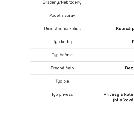
Brzdený/Nebrzdený
Počet náprav
Umiestnenie kolies
Kolesá 
Typ korby
Typ bočníc
Predné čelo
Bez
Typ oja
Typ prívesu
Prívesy s kol
(hliníkov