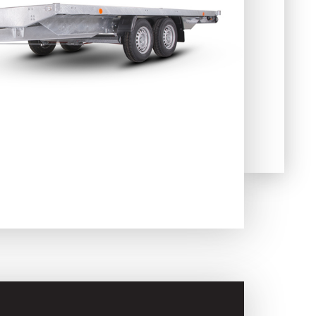
Skladové
Výpredaj
prívesy