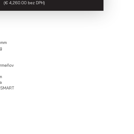
(€ 4,260.00 bez DPH)
0 mm
g
trmeňov
om
a
O SMART