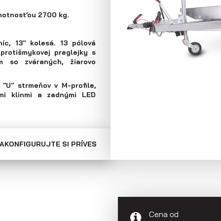
Skriňové prívesy
Prepravníky
hmotnosťou 2700 kg.
minibágrov
íc, 13" kolesá. 13 pólová
 protišmykovej preglejky s
m so zváraných, žiarovo
"U" strmeňov v M-profile,
mi klinmi a zadnými LED
AKONFIGURUJTE SI PRÍVES
Cena od