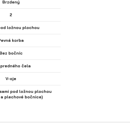
Brzdený
2
pod ložnou plochou
Pevná korba
Bez bočníc
 predného čela
V-oje
esami pod ložnou plochou
é a plechové bočnice)