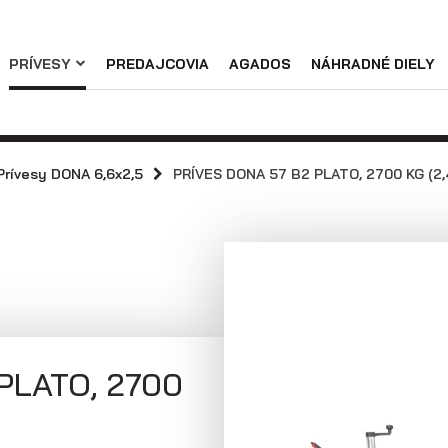
Náhradné diely
PRÍVESY
PREDAJCOVIA
AGADOS
NÁHRADNÉ DIELY
Podniková predajňa / servis
Skladové prívesy
Praktické informácie
Prívesy s
Prívesy s
kolesami vedľa
kolesami pod
Prívesy DONA 6,6x2,5
PRÍVES DONA 57 B2 PLATO, 2700 KG (2,
ložnej plochy
ložnou plochou
(preglejkové a
(hliníkové a
hliníkové
plechové
bočnice)
bočnice)
PLATO, 2700