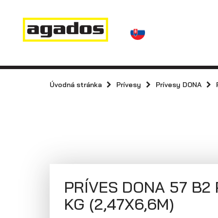
Novinky a články
Prívesy
Predajcovia
Kontakt
AGA KIT
Prívesy s
kolesami vedľa
Úvodná stránka
Prívesy
Prívesy DONA
Agados
ložnej plochy
(plechové
bočnice)
PRÍVES DONA 57 B2 
KG (2,47X6,6M)