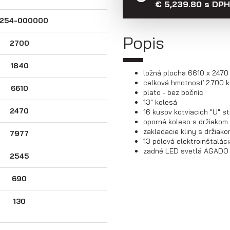
€ 5,239.80 s DPH
254-000000
Popis
2700
1840
ložná plocha 6610 x 247
celková hmotnosť 2.700 k
6610
plato - bez bočníc
13" kolesá
2470
16 kusov kotviacich "U" s
oporné koleso s držiakom
zakladacie kliny s držiak
7977
13 pólová elektroinštaláci
zadné LED svetlá AGAD
2545
690
130