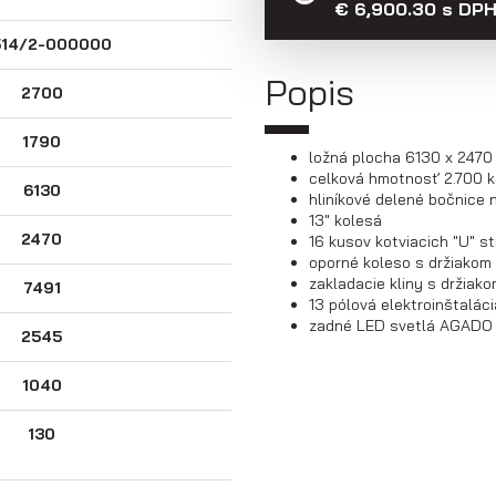
€ 6,900.30 s DP
514/2-000000
Popis
2700
1790
ložná plocha 6130 x 247
celková hmotnosť 2.700 k
6130
hliníkové delené bočnice 
13" kolesá
2470
16 kusov kotviacich "U" s
oporné koleso s držiakom
zakladacie kliny s držiak
7491
13 pólová elektroinštaláci
zadné LED svetlá AGAD
2545
1040
130