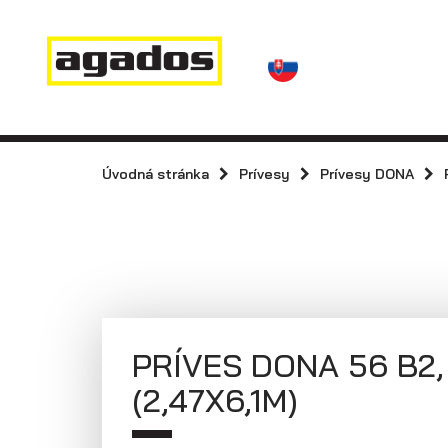
Novinky a články
Prívesy
Predajcovia
Kontakt
AGA KIT
Prívesy s
kolesami vedľa
Úvodná stránka
Prívesy
Prívesy DONA
Agados
ložnej plochy
(plechové
bočnice)
PRÍVES DONA 56 B2,
(2,47X6,1M)