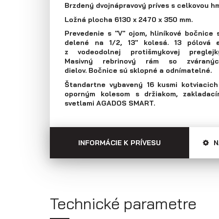
Brzdený dvojnápravový príves s celkovou 
Prepravníky áut
Multiprepravníky
VZ O
Ložná plocha 6130 x 2470 x 350 mm.
Prevedenie s "V" ojom, hliníkové bočnice
delené na 1/2, 13" kolesá. 13 pólová el
z vodeodolnej protišmykovej pregl
Masivný rebrinový rám so zváraných
dielov. Bočnice sú sklopné a odnímatelné.
Štandartne vybavený 16 kusmi kotviacich 
oporným kolesom s držiakom, zakladací
svetlami AGADOS SMART.
INFORMÁCIE K PRÍVESU
N
Technické parametre