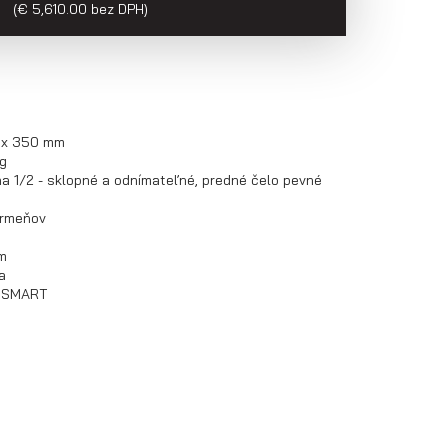
H
(€ 5,610.00 bez DPH)
0 x 350 mm
g
na 1/2 - sklopné a odnímateľné, predné čelo pevné
trmeňov
om
a
O SMART