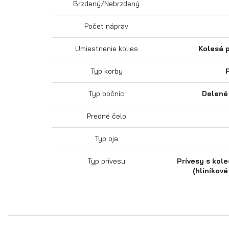
Brzdený/Nebrzdený
Počet náprav
Umiestnenie kolies
Kolesá 
Typ korby
Typ bočníc
Delené 
Predné čelo
Typ oja
Typ prívesu
Prívesy s kol
(hliníkov