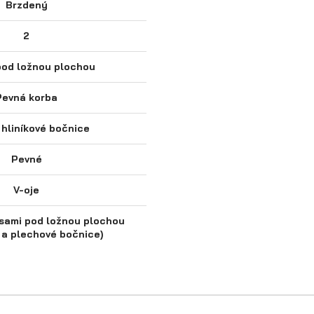
Brzdený
2
pod ložnou plochou
Pevná korba
hliníkové bočnice
Pevné
V-oje
esami pod ložnou plochou
é a plechové bočnice)