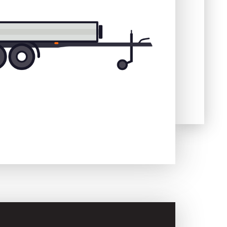
Skladové
Výpredaj
prívesy