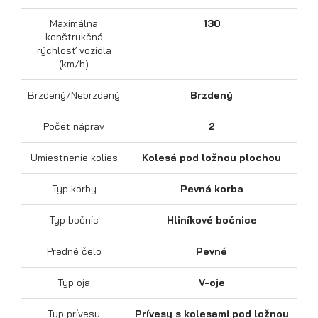
Maximálna
130
konštrukčná
rýchlosť vozidla
(km/h)
Brzdený/Nebrzdený
Brzdený
Výklopné prívesy
Počet náprav
2
Umiestnenie kolies
Kolesá pod ložnou plochou
Typ korby
Pevná korba
Typ bočníc
Hliníkové bočnice
Predné čelo
Pevné
Typ oja
V-oje
Typ prívesu
Prívesy s kolesami pod ložnou