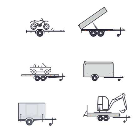
Prepravníky minibágrov