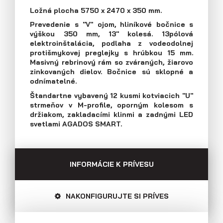
E-mail: agados@agados.sk
Ložná plocha 5750 x 2470 x 350 mm.
Prevedenie s "V" ojom, hliníkové bočnice s
Prívesy s kolesami vedľa ložnej
výškou 350 mm, 13" kolesá. 13pólová
plochy (plechové bočnice)
Sledujte nás
elektroinštalácia, podlaha z vodeodolnej
protišmykovej preglejky s hrúbkou 15 mm.
Masivný rebrinový rám so zváraných, žiarovo
zinkovaných dielov. Bočnice sú sklopné a
odnímatelné.
Štandartne vybavený 12 kusmi kotviacich "U"
strmeňov v M-profile, oporným kolesom s
držiakom, zakladacími klinmi a zadnými LED
svetlami AGADOS SMART.
INFORMÁCIE K PRÍVESU
NAKONFIGURUJTE SI PRÍVES
Prívesy s kolesami vedľa ložnej
plochy (preglejkové a hliníkové