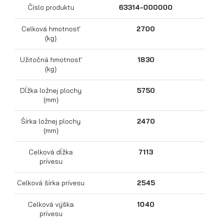
Číslo produktu
63314-000000
Celková hmotnosť
2700
(kg)
Užitočná hmotnosť
1830
(kg)
Dĺžka ložnej plochy
5750
(mm)
Šírka ložnej plochy
2470
Prepravníky motocyklov
(mm)
Celková dĺžka
7113
prívesu
Celková šírka prívesu
2545
Celková výška
1040
prívesu