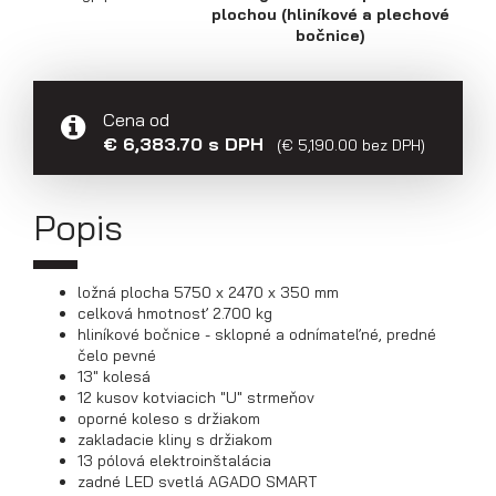
plochou (hliníkové a plechové
bočnice)
Prepravníky áut
Cena od
€ 6,383.70 s DPH
(€ 5,190.00 bez DPH)
Popis
ložná plocha 5750 x 2470 x 350 mm
celková hmotnosť 2.700 kg
hliníkové bočnice - sklopné a odnímateľné, predné
čelo pevné
13" kolesá
12 kusov kotviacich "U" strmeňov
oporné koleso s držiakom
Multiprepravníky VZ O
zakladacie kliny s držiakom
13 pólová elektroinštalácia
zadné LED svetlá AGADO SMART