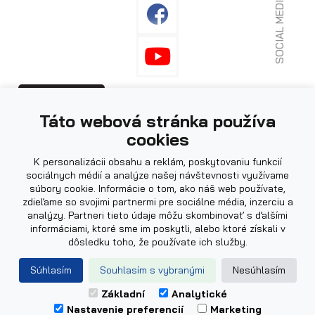
SOCIAL MEDIA
Fotografie použité na webu mohou být
PRIHLÁSENIE
Táto webová stránka používa
ilustrační.
cookies
K personalizácii obsahu a reklám, poskytovaniu funkcií
sociálnych médií a analýze našej návštevnosti využívame
súbory cookie. Informácie o tom, ako náš web používate,
zdieľame so svojimi partnermi pre sociálne média, inzerciu a
analýzy. Partneri tieto údaje môžu skombinovať s ďalšími
informáciami, ktoré sme im poskytli, alebo ktoré získali v
dôsledku toho, že používate ich služby.
Powered by
|
Web design by
Súhlasím
Souhlasím s vybranými
Nesúhlasím
© 2026 AGADOS, spol. s.r.o.
Základní
Analytické
Nastavenie preferencií
Marketing