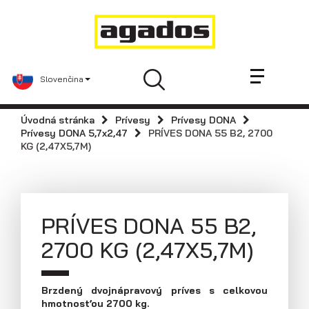
Novinky a články
Prívesy
Predajcovia
Slovenčina
Kontakt
AGA KIT
Úvodná stránka
Prívesy
Prívesy DONA
Agados
Prívesy DONA 5,7x2,47
PRÍVES DONA 55 B2, 2700
KG (2,47X5,7M)
Náhradné diely
Podniková predajňa / servis
Skladové prívesy
PRÍVES DONA 55 B2,
Praktické informácie
2700 KG (2,47X5,7M)
Navštívte nás
Dolná 142, 900 01 Modra
Tel: +421 33 642 2672
Brzdený dvojnápravový príves s celkovou
hmotnosťou 2700 kg.
Fax: +421 33 642 2671