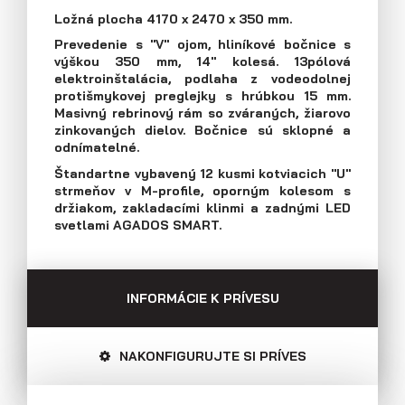
E-mail: agados@agados.sk
Ložná plocha 4170 x 2470 x 350 mm.
Prevedenie s "V" ojom, hliníkové bočnice s
Prívesy s kolesami vedľa ložnej
výškou 350 mm, 14" kolesá. 13pólová
plochy (plechové bočnice)
Sledujte nás
elektroinštalácia, podlaha z vodeodolnej
protišmykovej preglejky s hrúbkou 15 mm.
Masivný rebrinový rám so zváraných, žiarovo
zinkovaných dielov. Bočnice sú sklopné a
odnímatelné.
Štandartne vybavený 12 kusmi kotviacich "U"
strmeňov v M-profile, oporným kolesom s
držiakom, zakladacími klinmi a zadnými LED
svetlami AGADOS SMART.
INFORMÁCIE K PRÍVESU
NAKONFIGURUJTE SI PRÍVES
Prívesy s kolesami vedľa ložnej
plochy (preglejkové a hliníkové