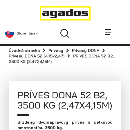
Novinky a články
Prívesy
Predajcovia
Slovenčina
Kontakt
AGA KIT
Úvodná stránka
Prívesy
Prívesy DONA
Agados
Prívesy DONA 52 (4,15x2,47)
PRÍVES DONA 52 B2,
3500 KG (2,47X4,15M)
Náhradné diely
Podniková predajňa / servis
Skladové prívesy
PRÍVES DONA 52 B2,
Praktické informácie
3500 KG (2,47X4,15M)
Navštívte nás
Dolná 142, 900 01 Modra
Tel: +421 33 642 2672
Brzdený dvojnápravový príves s celkovou
hmotnosťou 3500 kg.
Fax: +421 33 642 2671