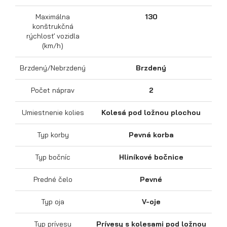
Maximálna
130
konštrukčná
rýchlosť vozidla
(km/h)
Brzdený/Nebrzdený
Brzdený
Výklopné prívesy
Počet náprav
2
Umiestnenie kolies
Kolesá pod ložnou plochou
Typ korby
Pevná korba
Typ bočníc
Hliníkové bočnice
Predné čelo
Pevné
Typ oja
V-oje
Typ prívesu
Prívesy s kolesami pod ložnou