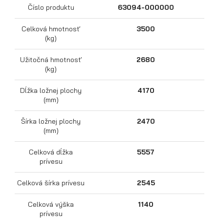
Číslo produktu
63094-000000
Celková hmotnosť
3500
(kg)
Užitočná hmotnosť
2680
(kg)
Dĺžka ložnej plochy
4170
(mm)
Šírka ložnej plochy
2470
Prepravníky motocyklov
(mm)
Celková dĺžka
5557
prívesu
Celková šírka prívesu
2545
Celková výška
1140
prívesu