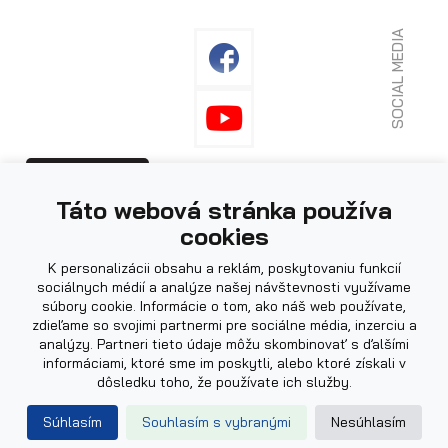
SOCIAL MEDIA
Fotografie použité na webu mohou být
PRIHLÁSENIE
Táto webová stránka používa
ilustrační.
cookies
K personalizácii obsahu a reklám, poskytovaniu funkcií
sociálnych médií a analýze našej návštevnosti využívame
súbory cookie. Informácie o tom, ako náš web používate,
zdieľame so svojimi partnermi pre sociálne média, inzerciu a
analýzy. Partneri tieto údaje môžu skombinovať s ďalšími
informáciami, ktoré sme im poskytli, alebo ktoré získali v
dôsledku toho, že používate ich služby.
Powered by
|
Web design by
Súhlasím
Souhlasím s vybranými
Nesúhlasím
© 2026 AGADOS, spol. s.r.o.