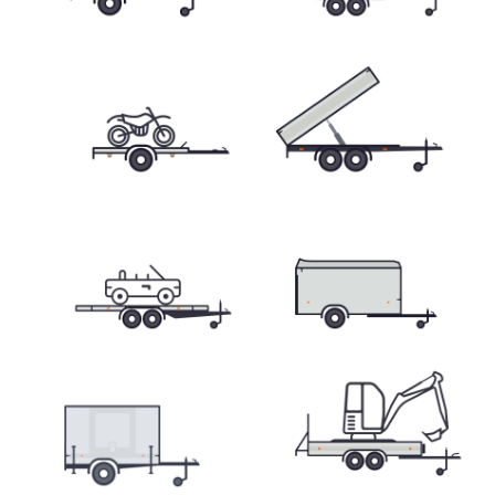
Prepravníky minibágrov