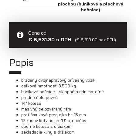
plochou (hliníkové a plechové
bočnice)
Prepravníky áut
Cena od
€ 6,531.30 s DPH
(€ 5,310.00 bez DPH)
Popis
brzdený dvojnápravový prívesný vozík
celková hmotnosť 3.500 kg
hliníkové bočnice - sklopné a odnímateľné
predné čelo pevné
14" kolesá
masivný celozváraný rám
protišmyková preglejka hr. 15 mm
Multiprepravníky VZ O
12 kusov kotviacich "U" strmeňov
oporné koleso s držiakom
zakladacie kliny s držiakom