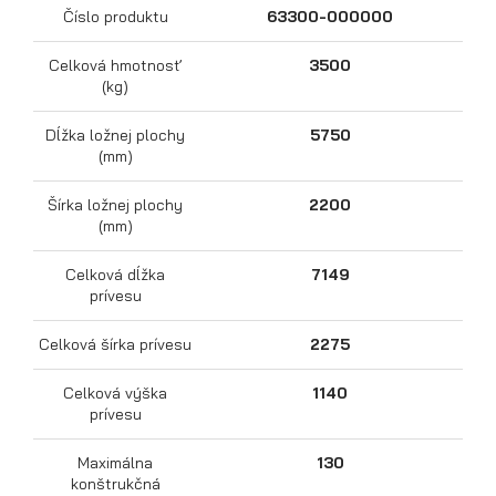
Číslo produktu
63300-000000
Celková hmotnosť
3500
(kg)
Dĺžka ložnej plochy
5750
(mm)
Šírka ložnej plochy
2200
(mm)
Celková dĺžka
7149
Prepravníky motocyklov
prívesu
Celková šírka prívesu
2275
Celková výška
1140
prívesu
Maximálna
130
konštrukčná