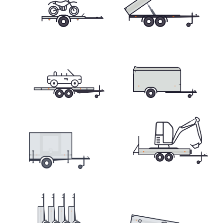
Prepravníky minibágrov