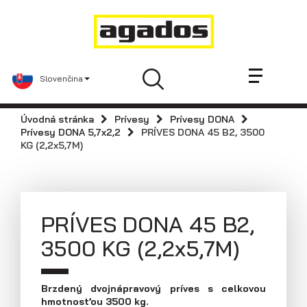
Novinky a články
Prívesy
Predajcovia
Slovenčina
Kontakt
AGA KIT
Úvodná stránka
Prívesy
Prívesy DONA
Agados
Prívesy DONA 5,7x2,2
PRÍVES DONA 45 B2, 3500
KG (2,2x5,7M)
Náhradné diely
Podniková predajňa / servis
Skladové prívesy
PRÍVES DONA 45 B2,
Praktické informácie
3500 KG (2,2x5,7M)
Navštívte nás
Dolná 142, 900 01 Modra
Tel: +421 33 642 2672
Brzdený dvojnápravový príves s celkovou
hmotnosťou 3500 kg.
Fax: +421 33 642 2671