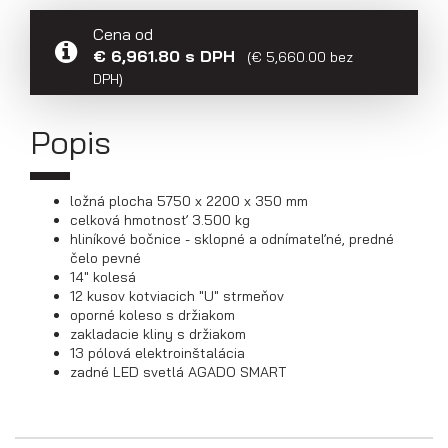
Cena od
Prepravníky áut
€ 6,961.80 s DPH
(€ 5,660.00 bez
DPH)
Popis
ložná plocha 5750 x 2200 x 350 mm
celková hmotnosť 3.500 kg
hliníkové bočnice - sklopné a odnímateľné, predné
čelo pevné
14" kolesá
12 kusov kotviacich "U" strmeňov
oporné koleso s držiakom
zakladacie kliny s držiakom
13 pólová elektroinštalácia
zadné LED svetlá AGADO SMART
Multiprepravníky VZ O