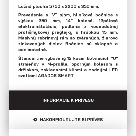
E-mail: agados@agados.sk
Ložná plocha 5750 x 2200 x 350 mm.
Prevedenie s "V" ojom, hliníkové bočnice s
Prívesy s kolesami vedľa ložnej
výškou 350 mm, 14" kolesá. 13pólová
plochy (plechové bočnice)
Sledujte nás
elektroinštalácia, podlaha z vodeodolnej
protišmykovej preglejky s hrúbkou 15 mm.
Masivný rebrinový rám so zváraných, žiarovo
zinkovaných dielov. Bočnice sú sklopné a
odnímatelné.
Štandartne vybavený 12 kusmi kotviacich "U"
strmeňov v M-profile, oporným kolesom s
držiakom, zakladacími klinmi a zadnými LED
svetlami AGADOS SMART.
INFORMÁCIE K PRÍVESU
NAKONFIGURUJTE SI PRÍVES
Prívesy s kolesami vedľa ložnej
plochy (preglejkové a hliníkové