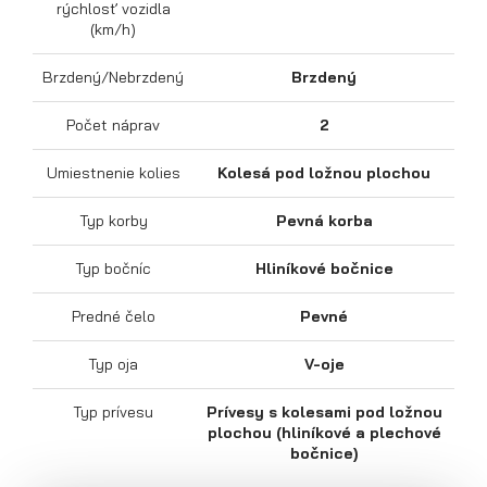
rýchlosť vozidla
(km/h)
Brzdený/Nebrzdený
Brzdený
Počet náprav
2
Výklopné prívesy
Umiestnenie kolies
Kolesá pod ložnou plochou
Typ korby
Pevná korba
Typ bočníc
Hliníkové bočnice
Predné čelo
Pevné
Typ oja
V-oje
Typ prívesu
Prívesy s kolesami pod ložnou
plochou (hliníkové a plechové
bočnice)