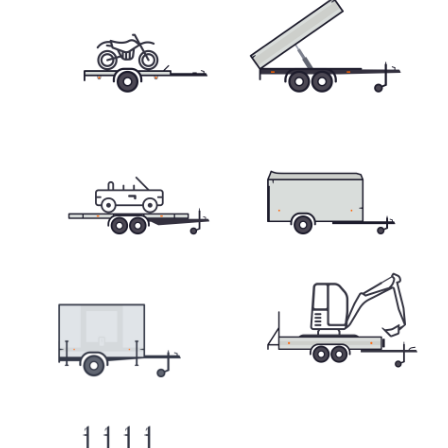
Prepravníky minibágrov