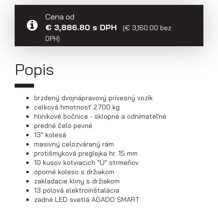
Cena od
Prepravníky áut
€ 3,886.80 s DPH
(€ 3,160.00 bez
DPH)
Popis
brzdený dvojnápravový prívesný vozík
celková hmotnosť 2.700 kg
hliníkové bočnice - sklopné a odnímateľné
predné čelo pevné
13" kolesá
masivný celozváraný rám
protišmyková preglejka hr. 15 mm
10 kusov kotviacich "U" strmeňov
oporné koleso s držiakom
zakladacie kliny s držiakom
Multiprepravníky VZ O
13 pólová elektroinštalácia
zadné LED svetlá AGADO SMART