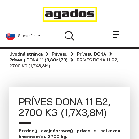
Novinky a články
Prívesy
Predajcovia
Slovenčina
Kontakt
AGA KIT
Úvodná stránka
Prívesy
Prívesy DONA
Agados
Prívesy DONA 11 (3,80x1,70)
PRÍVES DONA 11 B2,
2700 KG (1,7X3,8M)
Náhradné diely
Podniková predajňa / servis
Skladové prívesy
PRÍVES DONA 11 B2,
Praktické informácie
2700 KG (1,7X3,8M)
Navštívte nás
Dolná 142, 900 01 Modra
Tel: +421 33 642 2672
Brzdený dvojnápravový príves s celkovou
hmotnosťou 2700 kg.
Fax: +421 33 642 2671