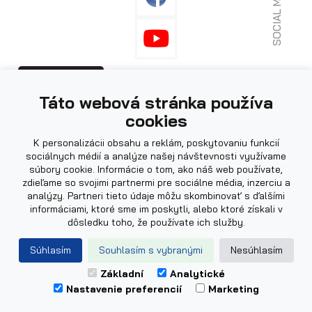
SOCIAL MEDIA
Fotografie použité na webu mohou být
PRIHLÁSENIE
Táto webová stránka používa
ilustrační.
cookies
K personalizácii obsahu a reklám, poskytovaniu funkcií
sociálnych médií a analýze našej návštevnosti využívame
súbory cookie. Informácie o tom, ako náš web používate,
zdieľame so svojimi partnermi pre sociálne média, inzerciu a
analýzy. Partneri tieto údaje môžu skombinovať s ďalšími
informáciami, ktoré sme im poskytli, alebo ktoré získali v
dôsledku toho, že používate ich služby.
Powered by
|
Web design by
Súhlasím
Souhlasím s vybranými
Nesúhlasím
© 2026 AGADOS, spol. s.r.o.
Základní
Analytické
Nastavenie preferencií
Marketing