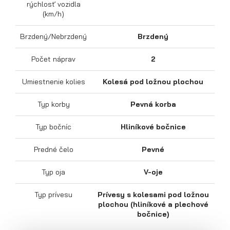
rýchlosť vozidla
(km/h)
Brzdený/Nebrzdený
Brzdený
Počet náprav
2
Výklopné prívesy
Umiestnenie kolies
Kolesá pod ložnou plochou
Typ korby
Pevná korba
Typ bočníc
Hliníkové bočnice
Predné čelo
Pevné
Typ oja
V-oje
Typ prívesu
Prívesy s kolesami pod ložnou
plochou (hliníkové a plechové
bočnice)