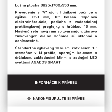
E-mail: agados@agados.sk
Ložná plocha 3825x1700x350 mm.
Prevedenie s "V" ojom, hliníkové bočnice s
Prívesy s kolesami vedľa ložnej
výškou 350 mm, 13" kolesá. 13pólová
plochy (plechové bočnice)
Sledujte nás
elektroinštalácia, podlaha z vodeodolnej
protišmykovej preglejky s hrúbkou 15 mm.
Masivný rebrinový rám so zváraných, žiarovo
zinkovaných dielov. Bočnice sú sklopné a
odnímatelné.
Štandartne vybavený 10 kusmi kotviacich "U"
strmeňov v M-profile, oporným kolesom s
držiakom, zakladacími klinmi a zadnými LED
svetlami AGADOS SMART.
INFORMÁCIE K PRÍVESU
NAKONFIGURUJTE SI PRÍVES
Prívesy s kolesami vedľa ložnej
plochy (preglejkové a hliníkové