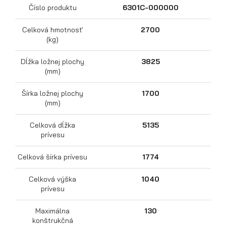
Číslo produktu
6301C-000000
Celková hmotnosť
2700
(kg)
Dĺžka ložnej plochy
3825
(mm)
Šírka ložnej plochy
1700
(mm)
Celková dĺžka
5135
Prepravníky motocyklov
prívesu
Celková šírka prívesu
1774
Celková výška
1040
prívesu
Maximálna
130
konštrukčná