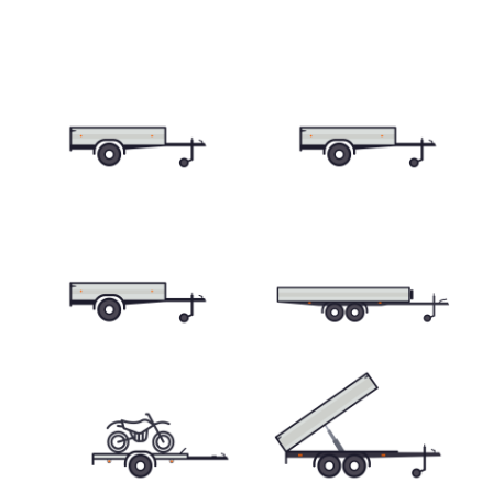
Prepravníky minibágrov