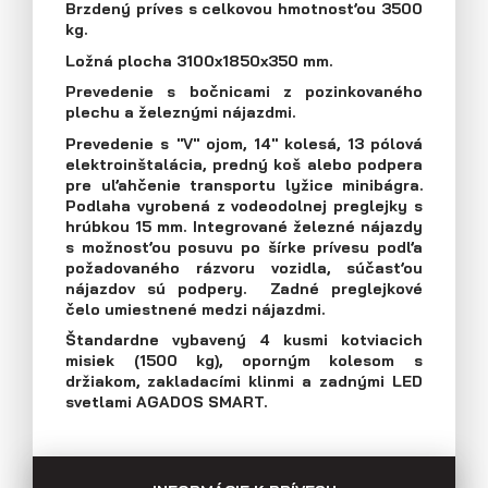
Brzdený príves s celkovou hmotnosťou 3500
E-mail: agados@agados.sk
kg.
Prívesy s kolesami vedľa ložnej
Ložná plocha 3100x1850x350 mm.
plochy (plechové bočnice)
Sledujte nás
Prevedenie s bočnicami z pozinkovaného
plechu a železnými nájazdmi.
Prevedenie s "V" ojom, 14" kolesá, 13 pólová
elektroinštalácia, predný koš alebo podpera
pre uľahčenie transportu lyžice minibágra.
Podlaha vyrobená z vodeodolnej preglejky s
hrúbkou 15 mm. Integrované železné nájazdy
s možnosťou posuvu po šírke prívesu podľa
požadovaného rázvoru vozidla, súčasťou
nájazdov sú podpery. Zadné preglejkové
čelo umiestnené medzi nájazdmi.
Štandardne vybavený 4 kusmi kotviacich
misiek (1500 kg), oporným kolesom s
držiakom, zakladacími klinmi a zadnými LED
svetlami AGADOS SMART.
Prívesy s kolesami vedľa ložnej
plochy (preglejkové a hliníkové