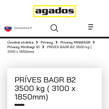
Novinky a články
Prívesy
Predajcovia
Slovenčina
Kontakt
AGA KIT
Úvodná stránka
Prívesy
Prívesy MINIBAGR
Agados
Prívesy Minibagr S1
PRÍVES BAGR B2 3500 kg (
3100 x 1850mm)
Náhradné diely
Podniková predajňa / servis
Skladové prívesy
PRÍVES BAGR B2
Praktické informácie
3500 kg ( 3100 x
Navštívte nás
1850mm)
Dolná 142, 900 01 Modra
Tel: +421 33 642 2672
Fax: +421 33 642 2671