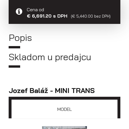
Cena od
Prepravníky áut
€ 6,691.20 s DPH
(€ 5,440.00 bez DPH)
Popis
Skladom u predajcu
Jozef Baláž - MINI TRANS
MODEL
Multiprepravníky VZ O