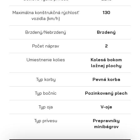
Maximálna konštrukčná rýchlosť
130
vozidla (km/h)
Brzdený/Nebrzdený
Brzdený
Počet náprav
2
Výklopné prívesy
Umiestnenie kolies
Kolesá bokom
ložnej plochy
Typ korby
Pevná korba
Typ bočníc
Pozinkovaný plech
Typ oja
V-oje
Typ prívesu
Prepravníky
minibágrov