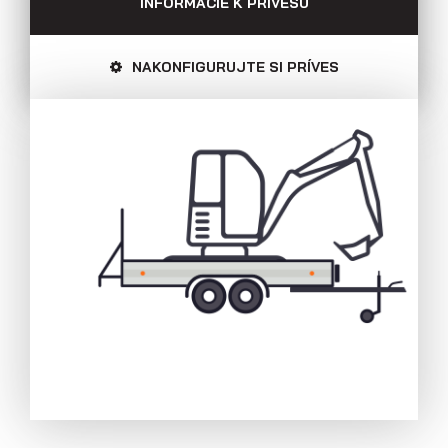
bočnice)
INFORMÁCIE K PRÍVESU
NAKONFIGURUJTE SI PRÍVES
Prívesy s kolesami pod ložnou
plochou (hliníkové a plechové
bočnice)