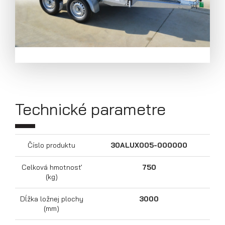
bočnice)
Technické parametre
Číslo produktu
30ALUX005-000000
Celková hmotnosť
750
Prívesy s kolesami pod ložnou
(kg)
plochou (hliníkové a plechové
bočnice)
Dĺžka ložnej plochy
3000
(mm)