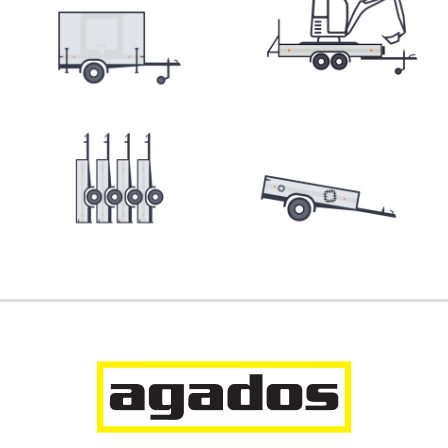
Prepravníky minibágrov