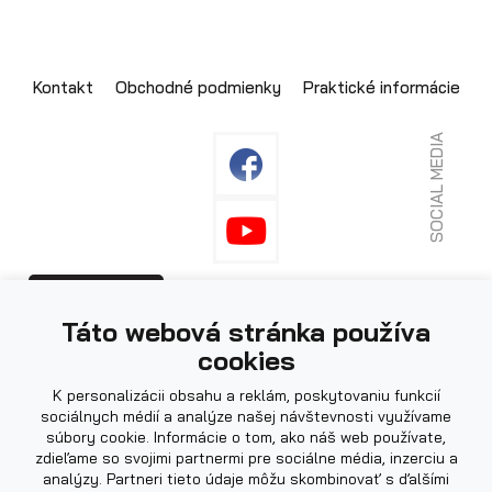
Skladové prívesy
Kontakt
Obchodné podmienky
Praktické informácie
SOCIAL MEDIA
Fotografie použité na webu mohou být
PRIHLÁSENIE
Táto webová stránka používa
ilustrační.
cookies
K personalizácii obsahu a reklám, poskytovaniu funkcií
sociálnych médií a analýze našej návštevnosti využívame
Výpredaj
súbory cookie. Informácie o tom, ako náš web používate,
zdieľame so svojimi partnermi pre sociálne média, inzerciu a
analýzy. Partneri tieto údaje môžu skombinovať s ďalšími