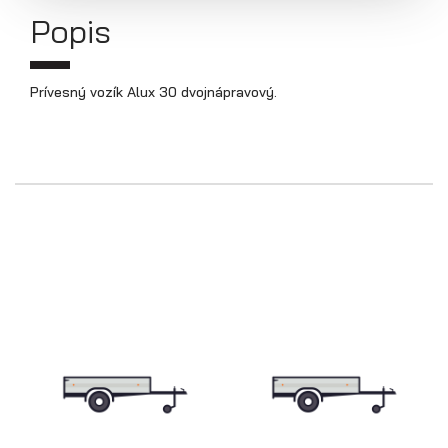
Popis
Prepravníky áut
Prívesný vozík Alux 30 dvojnápravový.
Multiprepravníky VZ O