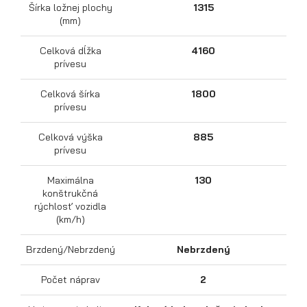
Šírka ložnej plochy
1315
(mm)
Celková dĺžka
4160
prívesu
Celková šírka
1800
prívesu
Celková výška
885
prívesu
Maximálna
130
Prepravníky motocyklov
konštrukčná
rýchlosť vozidla
(km/h)
Brzdený/Nebrzdený
Nebrzdený
Počet náprav
2