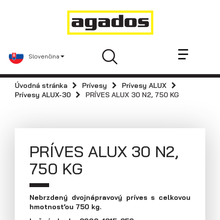
Novinky a články
Prívesy
Predajcovia
Slovenčina
Kontakt
AGA KIT
Úvodná stránka
Prívesy
Prívesy ALUX
Agados
Prívesy ALUX-30
PRÍVES ALUX 30 N2, 750 KG
Náhradné diely
Podniková predajňa / servis
Skladové prívesy
PRÍVES ALUX 30 N2,
Praktické informácie
750 KG
Navštívte nás
Dolná 142, 900 01 Modra
Nebrzdený dvojnápravový príves s celkovou
Tel: +421 33 642 2672
hmotnosťou 750 kg.
Fax: +421 33 642 2671