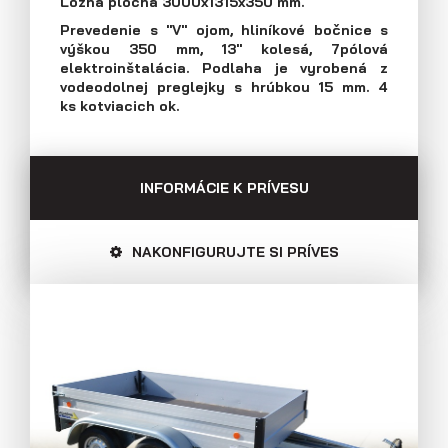
Ložná plocha 3000x1315x350 mm.
E-mail: agados@agados.sk
Prevedenie s "V" ojom, hliníkové bočnice s
výškou 350 mm, 13" kolesá, 7pólová
Prívesy s kolesami vedľa ložnej
elektroinštalácia. Podlaha je vyrobená z
plochy (plechové bočnice)
Sledujte nás
vodeodolnej preglejky s hrúbkou 15 mm. 4
ks kotviacich ok.
INFORMÁCIE K PRÍVESU
NAKONFIGURUJTE SI PRÍVES
Prívesy s kolesami vedľa ložnej
plochy (preglejkové a hliníkové