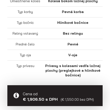
Umiestnenie kolies
Kolesá bokom ložnej plochy
Typ korby
Pevná korba
Typ bočníc
Hliníkové bočnice
Reling vstavaný
Bez relingu
Výklopné prívesy
Predné čelo
Pevné
Typ oja
V-oje
Typ prívesu
Prívesy s kolesami vedľa ložnej
plochy (preglejkové a hliníkové
bočnice)
Cena od
€ 1,906.50 s DPH
(€ 1,550.00 bez DPH)