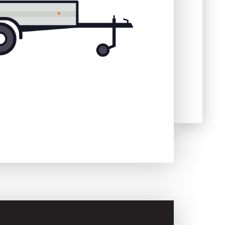
Skladové
Výpredaj
prívesy