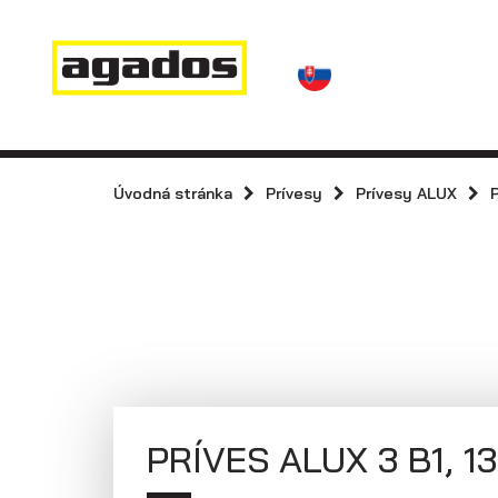
Novinky a články
Prívesy
Predajcovia
Kontakt
AGA KIT
Prívesy s
kolesami vedľa
Úvodná stránka
Prívesy
Prívesy ALUX
Agados
ložnej plochy
(plechové
bočnice)
PRÍVES ALUX 3 B1, 1