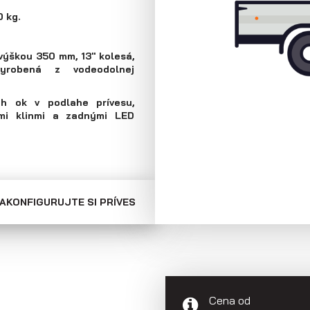
Skriňové prívesy
Prepravníky
 kg.
minibágrov
 výškou 350 mm, 13" kolesá,
 vyrobená z vodeodolnej
h ok v podlahe prívesu,
mi klinmi a zadnými LED
AKONFIGURUJTE SI PRÍVES
Cena od