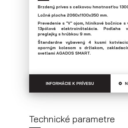
Prepravníky áut
Multiprepravníky
Brzdený príves s celkovou hmotnosťou 1300
VZ O
Ložná plocha 2060x1100x350 mm.
Prevedenie s "V" ojom, hliníkové bočnice s
13pólová elektroinštalácia. Podlaha
preglejky s hrúbkou 9 mm.
Štandardne vybavený 4 kusmi kotviacic
oporným kolesom s držiakom, zakladací
svetlami AGADOS SMART.
INFORMÁCIE K PRÍVESU
N
Technické parametre