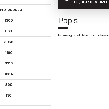
€ 1,881.90 s DPH
340-000000
Popis
1300
860
Prívesný vozík Alux 3 s celkov
2065
1100
3315
1584
890
130