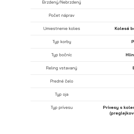
Brzdený/Nebrzdený
Počet náprav
Umiestnenie kolies
Kolesá b
Typ korby
P
Typ bočníc
Hli
Reling vstavaný
Predné čelo
Typ oja
Typ prívesu
Prívesy s kole
(preglejkov