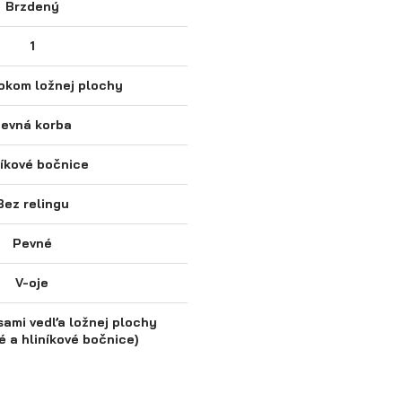
Brzdený
1
okom ložnej plochy
evná korba
níkové bočnice
Bez relingu
Pevné
V-oje
sami vedľa ložnej plochy
é a hliníkové bočnice)